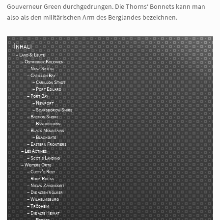
Gouverneur Green durchgedrungen. Die Thorns‘ Bonnets kann man
also als den militärischen Arm des Berglandes bezeichnen.
Inhalt
Land & Leute
Ostringer Kolonien
Nova Skotia
Carillon Bay
Carillon Stadt
Port Eduard
Port Bay
Newport
Scarsborow Shire
Bastion Shore
Bastiontown
Black Mountains
Blackgate
Eastern Frontiers
Les Actines
Scot's Landing
Weitere Orte
Cutty's Rest
Rook Rocks
Nieuw Zandvoort
Die alten Völker
Wilhelmsburg
Trödheim
Die alte Heimat
Bergen