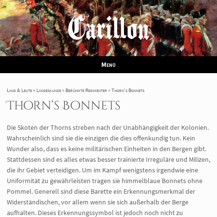
Carillon
Menü
Land & Leute
Landeskunde
Berühmte Regimenter
Thorn‘s Bonnets
Thorn‘s Bonnets
Die Skoten der Thorns streben nach der Unabhängigkeit der Kolonien.
Wahrscheinlich sind sie die einzigen die dies offenkundig tun. Kein
Wunder also, dass es keine militärischen Einheiten in den Bergen gibt.
Stattdessen sind es alles etwas besser trainierte Irreguläre und Milizen,
die ihr Gebiet verteidigen. Um im Kampf wenigstens irgendwie eine
Uniformität zu gewährleisten tragen sie himmelblaue Bonnets ohne
Pommel. Generell sind diese Barette ein Erkennungsmerkmal der
Widerständischen, vor allem wenn sie sich außerhalb der Berge
aufhalten. Dieses Erkennungssymbol ist jedoch noch nicht zu