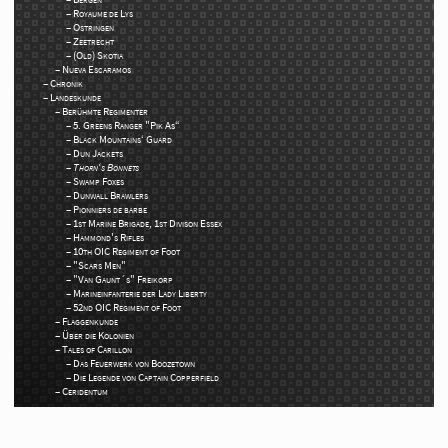
Royaume de Lys
Ostringen
Zeetrecht
(Old) Skotia
Nueva Escaramos
Chronik
Landeskunde
Berühmte Regimenter
5. Greens Ranger "Pik As“
Black Mountains‘ Guard
Dun Jackets
Thorn‘s Bonnets
Swamp Foxes
Dunwall Brawlers
Pionniers de barbe
1st Marine Brigade, 1st Divison Essex
Hammond's Rifles
10th OIC Regiment of Foot
"Scars Men"
"Van Gaunt´s" Freikorp
Marineinfanterie der Lady Liberty
52nd OIC Regiment of Foot
Flaggenkunde
Über die Kolonien
Tales of Carillon
Das Feuerwerk von Boozetown
Die Legende von Captain Copperfield
Ceridentum