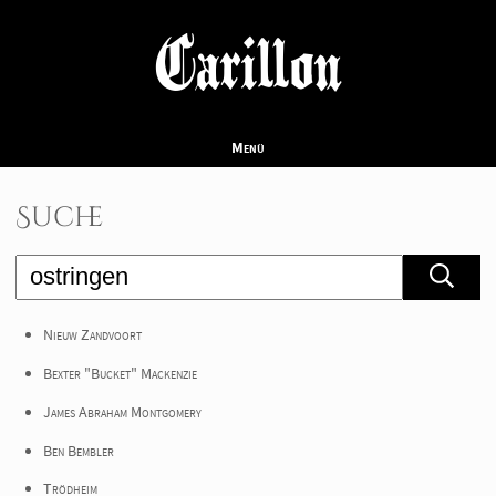
Carillon
Menü
Suche
Nieuw Zandvoort
Bexter "Bucket" Mackenzie
James Abraham Montgomery
Ben Bembler
Trödheim