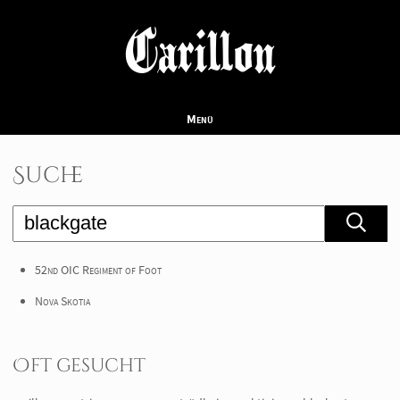
Carillon
Menü
Suche
52nd OIC Regiment of Foot
Nova Skotia
Oft gesucht