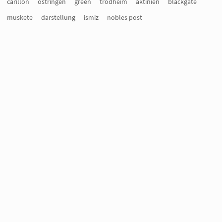
carillon
ostringen
green
trödheim
aktinien
blackgate
muskete
darstellung
ismiz
nobles post